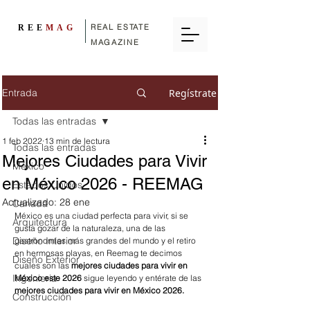
REAL ESTATE
REE
MAG
MAGAZINE
Entrada
Regístrate
Todas las entradas
1 feb 2022
13 min de lectura
Todas las entradas
Mejores Ciudades para Vivir
México
en México 2026 - REEMAG
Estados Unidos
Actualizado:
28 ene
Canadá
México es una ciudad perfecta para vivir, si se 
Arquitectura
gusta gozar de la naturaleza, una de las 
Diseño Interior
gastronomías más grandes del mundo y el retiro 
en hermosas playas, en Reemag te decimos 
Diseño Exterior
cuales son las 
mejores ciudades para vivir en 
Ingenieria
México este 2026
 sigue leyendo y entérate de las 
mejores ciudades para vivir en México 2026.
Construcción