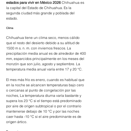
estados para vivir en México 2026 
Chihuahua es 
la capital del Estado de Chihuahua. Es la 
segunda ciudad más grande y poblada del 
estado. 
Clima
Chihuahua tiene un clima seco, menos cálido 
que el resto del desierto debido a su altitud de 
1500 m s. n. m. con inviernos frescos. La 
precipitación media anual es de alrededor de 400 
mm, esparcidos principalmente en los meses del 
monzón que son julio, agosto y septiembre. La 
temperatura media anual varía entre 17 y 20 °C.
El mes más frío es enero, cuando es habitual que 
en la noche se alcancen temperaturas bajo cero 
o cercanas al punto de congelación por las 
noches, La temperatura diurna varía bastante y 
supera los 23 °C si el tiempo está predominado 
por aire de origen subtropical o por el contrario 
mantenerse debajo de 10 °C y por las noches 
caer hasta -10 °C si el aire predominante es de 
origen ártico.             