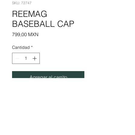
SKU: 72747
REEMAG
BASEBALL CAP
Precio
799,00 MXN
Cantidad
*
Agregar al carrito
One size adult
100% COTTON
POLITICA DE PRIVACIDAD