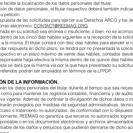
acilite la localización de los datos personales del titular.
ación de datos personales, el titular respectivo deberá también indica
u petición.
 respuesta de las solicitudes para ejercer sus Derechos ARCO y los
orreo electrónico:
CONTACT@REEMAG.ORG
nada en su solicitud sea errónea o insuficiente, o bien, no se acom
entro de los cinco días hábiles siguientes a la recepción de la solic
 la misma. El titular contará con diez días hábiles para atender el r
 dar respuesta en dicho plazo, se tendrá por no presentada la solici
respectivo en un plazo máximo de veinte días hábiles, contados desde 
 responsable haga efectiva la misma dentro de los quince días hábil
sta se dará por la misma vía por la que haya presentado su solicitu
s referidos podrán ser ampliados en términos de la LFPDP.
IÓN DE LA INFORMACIÓN.
án los datos personales del titular durante el tiempo que sea neces
í como para mantener los registros contables, financieros y de audit
rativa vigente. Además de controlar la divulgación de dichos datos o 
rarán protegidos por medidas de seguridad administrativas, técnica
 acceso o tratamiento no autorizados, de conformidad con lo dispuest
eriormente, REEMAG no garantiza que terceros no autorizados logren 
l responsable o en los documentos electrónicos y archivos almacenad
ble de los daños y perjuicios que pudieran derivarse de dicho acc
ceso.