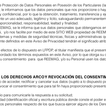
de Protección de Datos Personales en Posesión de los Particulares 
, le informamos que los datos personales que nos proporcione o ha
 confidencial, por lo que la obtención, tratamiento, transferencia y 
e un uso adecuado, legítimo y lícito, salvaguardando permanentement
porcionalidad, responsabilidad, lealtad y finalidad.
EEMAG, se le informa que sus datos personales que obtengamos en v
 y/o nos facilite por medio de este SITIO WEB propiedad de REEMA
stemas y medidas de seguridad técnicas, físicas y administrativas 
e definidos en este Aviso de Privacidad tendrán el significado atri
os de lo dispuesto en LFPDP, el titular manifiesta que el presente
cordado los términos expuestos en este Aviso, por lo que otorga su 
su consentimiento para que REEMAG, y/o su Personal usen los datos
 LOS DERECHOS ARCO Y REVOCACIÓN DEL CONSENTIM
o de acceder, rectificar y cancelar sus datos (sujeto a lo dispuesto p
vocar el consentimiento que para tal fin haya proporcionado presenta
io para comunicarle la respuesta a su solicitud;
d (identificación oficial y escritura pública donde conste el poder
datos personales respecto de los que busca ejercer alguno de los D