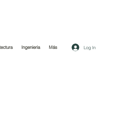
tectura
Ingenieria
Más
Log In