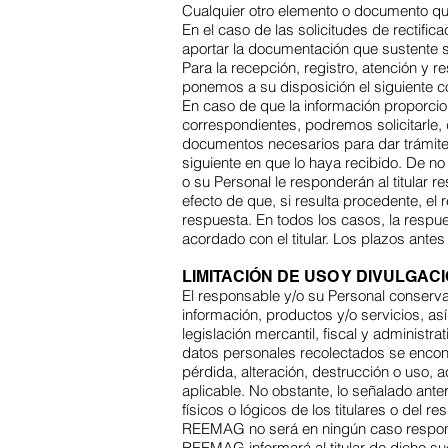
Cualquier otro elemento o documento que f
En el caso de las solicitudes de rectific
aportar la documentación que sustente s
Para la recepción, registro, atención y
ponemos a su disposición el siguiente c
En caso de que la información proporcio
correspondientes, podremos solicitarle, d
documentos necesarios para dar trámite a
siguiente en que lo haya recibido. De no
o su Personal le responderán al titular 
efecto de que, si resulta procedente, el
respuesta. En todos los casos, la respue
acordado con el titular. Los plazos ante
LIMITACIÓN DE USO Y DIVULGAC
El responsable y/o su Personal conservar
información, productos y/o servicios, as
legislación mercantil, fiscal y administ
datos personales recolectados se encont
pérdida, alteración, destrucción o uso,
aplicable. No obstante, lo señalado ant
físicos o lógicos de los titulares o de
REEMAG no será en ningún caso responsa
REEMAG informará al titular de dicho su