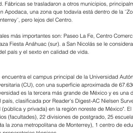
ad. Fábricas se trasladaron a otros municipios, principal
 en Apodaca, una zona que todavía está dentro de la ¨Zo
terrey¨, pero lejos del Centro.
ales más importantes son: Paseo La Fe, Centro Comerci
laza Fiesta Anáhuac (sur). a San Nicolás se le considera 
del país y el sexto en calidad de vida.
e encuentra el campus principal de la Universidad Aut
ersitaria (CU), con una superficie aproximada de 67.6
versidad es la tercera más grande de México y es una d
 país, clasificada por Reader's Digest-AC Nielsen Sur
d (pública y privada) en la región noreste de México". E
os (facultades), 22 divisiones de postgrado, 25 escuela
da la zona metropolitana de Monterrey), 1 centro de ed
s preparatorias técnicas.