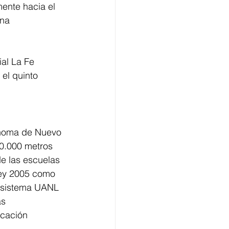
mente hacia el 
na 
al La Fe 
el quinto 
ónoma de Nuevo 
30.000 metros 
e las escuelas 
vey 2005 como 
l sistema UANL 
s 
ucación 