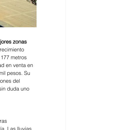
jores zonas 
recimiento 
 177 metros 
d en venta en 
mil pesos. Su 
ones del 
sin duda uno 
ras 
a. Las lluvias 