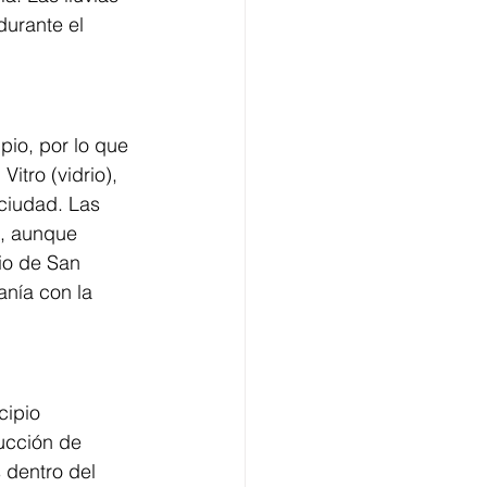
durante el 
io, por lo que 
tro (vidrio), 
ciudad. Las 
X, aunque 
io de San 
nía con la 
cipio 
ucción de 
 dentro del 