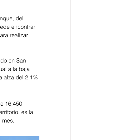
nque, del 
ede encontrar 
ra realizar 
ado en San 
l a la baja 
la alza del 2.1%
de 16,450 
ritorio, es la 
l mes. 