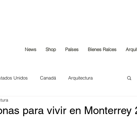
News
Shop
Países
Bienes Raíces
Arqui
stados Unidos
Canadá
Arquitectura
ctura
or
Ingenieria
Construcción
nas para vivir en Monterrey 
íces
España
Francia