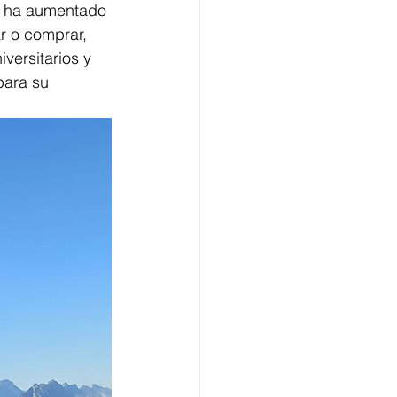
e ha aumentado 
r o comprar, 
versitarios y 
ara su 