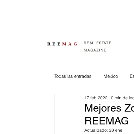
REAL ESTATE
REE
MAG
MAGAZINE
Todas las entradas
México
E
17 feb 2022
10 min de le
Diseño Interior
Diseño Exteri
Mejores Zo
REEMAG
Home & Life Style
Bienes Ra
Actualizado:
28 ene