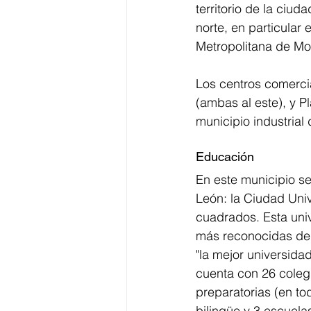
territorio de la ciud
norte, en particular
Metropolitana de Mon
Los centros comerci
(ambas al este), y P
municipio industrial 
Educación
En este municipio s
León: la Ciudad Univ
cuadrados. Esta uni
más reconocidas del
"la mejor universida
cuenta con 26 colegi
preparatorias (en to
bilingüe y 3 escuela