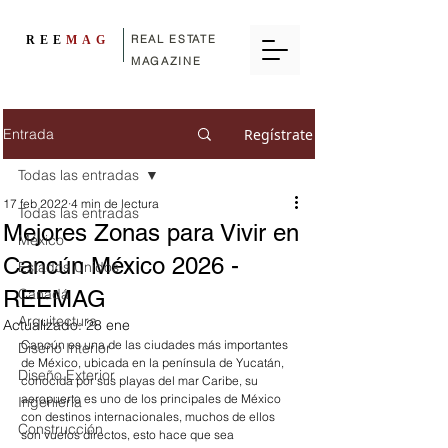
REAL ESTATE
REE
MAG
MAGAZINE
Entrada
Regístrate
Todas las entradas
17 feb 2022
4 min de lectura
Todas las entradas
Mejores Zonas para Vivir en
México
Cancún México 2026 -
Estados Unidos
REEMAG
Canadá
Arquitectura
Actualizado:
28 ene
Cancún es una de las ciudades más importantes 
Diseño Interior
de México, ubicada en la península de Yucatán, 
Diseño Exterior
conocida por sus playas del mar Caribe, su 
aeropuerto es uno de los principales de México 
Ingenieria
con destinos internacionales, muchos de ellos 
Construcción
son vuelos directos, esto hace que sea 