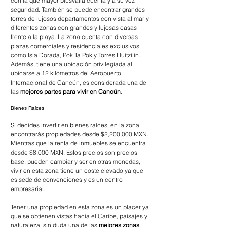
con la que mayor plusvalía cuenta y a su vez 
seguridad. También se puede encontrar grandes 
torres de lujosos departamentos con vista al mar y 
diferentes zonas con grandes y lujosas casas 
frente a la playa. La zona cuenta con diversas 
plazas comerciales y residenciales exclusivos 
como Isla Dorada, Pok Ta Pok y Torres Huitzilin. 
Además, tiene una ubicación privilegiada al 
ubicarse a 12 kilómetros del Aeropuerto 
Internacional de Cancún, es considerada una de 
las 
mejores partes para vivir en Cancún
.
Bienes Raíces
Si decides invertir en bienes raíces, en la zona 
encontrarás propiedades desde $2,200,000 MXN. 
Mientras que la renta de inmuebles se encuentra 
desde $8,000 MXN. Estos precios son precios 
base, pueden cambiar y ser en otras monedas, 
vivir en esta zona tiene un coste elevado ya que 
es sede de convenciones y es un centro 
empresarial.
Tener una propiedad en esta zona es un placer ya 
que se obtienen vistas hacia el Caribe, paisajes y 
naturaleza, sin duda una de las 
mejores zonas 